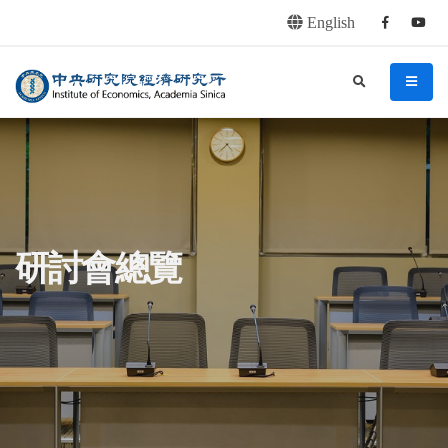
English
Facebook
youtu
連往主要內容區塊
:::
中央研究院經濟研究所
search
menu
:::
研討會總覽