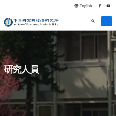
English
Facebook
youtu
連往主要內容區塊
:::
中央研究院經濟研究所
search
menu
:::
研究人員