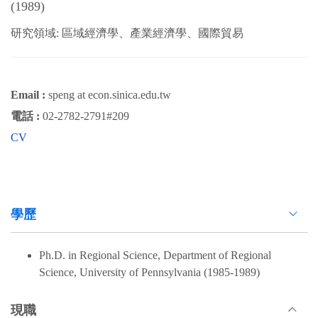
(1989)
研究領域: 區域經濟學、產業經濟學、國際貿易
Email :
speng at econ.sinica.edu.tw
電話 :
02-2782-2791#209
CV
學歷
Ph.D. in Regional Science, Department of Regional
Science, University of Pennsylvania (1985-1989)
現職