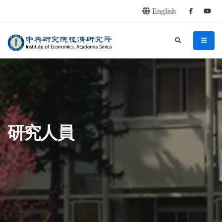
English
Facebook
youtu
連往主要內容區塊
:::
中央研究院經濟研究所
search
menu
:::
研究人員