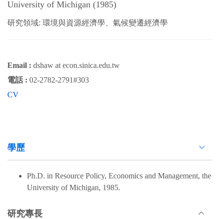
University of Michigan (1985)
研究領域: 環境與資源經濟學、氣候變遷經濟學
Email :
dshaw at econ.sinica.edu.tw
電話 :
02-2782-2791#303
CV
學歷
Ph.D. in Resource Policy, Economics and Management, the
University of Michigan, 1985.
研究專長