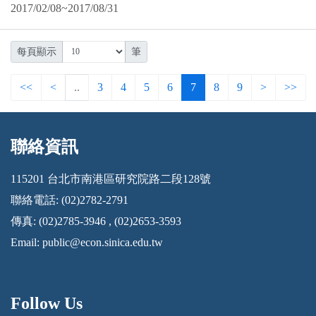
2017/02/08~2017/08/31
每頁顯示
筆
<<
<
..
3
4
5
6
7
8
9
>
>>
聯絡資訊
:::
115201 台北市南港區研究院路二段128號
聯絡電話: (02)2782-2791
傳真: (02)2785-3946 , (02)2653-3593
Email:
public@econ.sinica.edu.tw
Follow Us