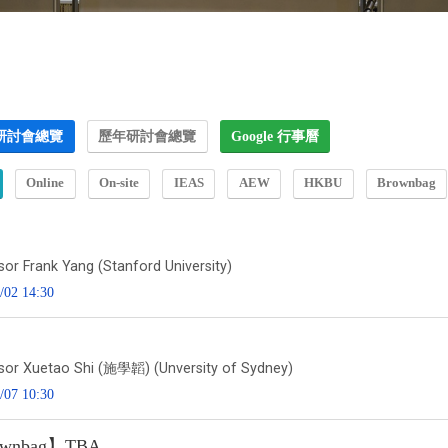
研討會總覽
歷年研討會總覽
Google 行事曆
Online
On-site
IEAS
AEW
HKBU
Brownbag
sor Frank Yang (Stanford University)
/02 14:30
sor Xuetao Shi (施學韜) (Unversity of Sydney)
/07 10:30
wnbag】TBA