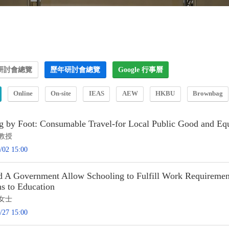
研討會總覽
歷年研討會總覽
Google 行事曆
Online
On-site
IEAS
AEW
HKBU
Brownbag
g by Foot: Consumable Travel-for Local Public Good and Equi
教授
/02 15:00
d A Government Allow Schooling to Fulfill Work Requiremen
s to Education
女士
/27 15:00