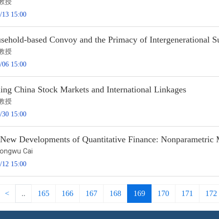
教授
/13 15:00
sehold-based Convoy and the Primacy of Intergenerational 
教授
/06 15:00
ing China Stock Markets and International Linkages
教授
/30 15:00
New Developments of Quantitative Finance: Nonparametric
Zongwu Cai
/12 15:00
<
..
165
166
167
168
169
170
171
172