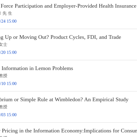
 Force Participation and Employer-Provided Health Insurance
章 先 生
/24 15:00
g Up or Moving Out? Product Cycles, FDI, and Trade
女士
/20 15:00
c Information in Lemon Problems
教授
/10 15:00
ibrium or Simple Rule at Wimbledon? An Empirical Study
教授
/03 15:00
r Pricing in the Information Economy:Implications for Consu