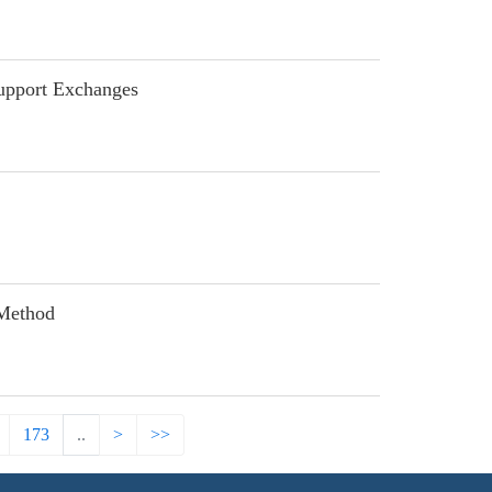
Support Exchanges
 Method
173
..
>
>>